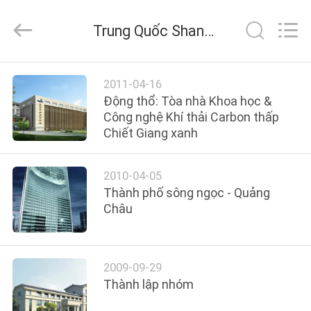
2025
Shanghai
Runpaiq
Trung Quốc Shanghai Runpaiq Technology Co., Ltd. tin tức công ty
Technology
Co.,
Ltd..
All
Rights
TRANG
Reserved.
2011-04-16
CHỦ
Động thổ: Tòa nhà Khoa học &
Công nghệ Khí thải Carbon thấp
Chiết Giang xanh
CÁC
SẢN
2010-04-05
PHẨM
Thành phố sông ngọc - Quảng
Châu
VỀ
CHÚNG
2009-09-29
TÔI
Thành lập nhóm