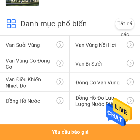
THAM
QUAN
Danh mục phổ biến
Tất cả
NHÀ
các
MÁY
Van Sưởi Vùng
Van Vùng Nồi Hơi
KIỂM
Van Vùng Có Động 
Van Bi Sưởi
SOÁT
Cơ
CHẤT
Van Điều Khiển 
Động Cơ Van Vùng
Nhiệt Độ
LƯỢNG
Đồng Hồ Đo Lưu 
Đồng Hồ Nước
Lượng Nước Điện Từ
LIÊN
HỆ
CHÚNG
Yêu cầu báo giá