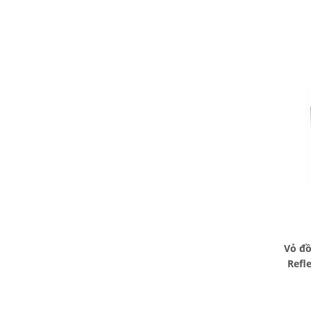
Vỏ đ
Refl