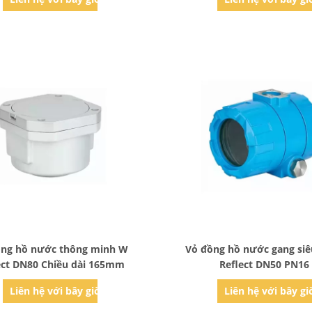
Bad Request
Bad Request
ồng hồ nước thông minh W
Vỏ đồng hồ nước gang si
ect DN80 Chiều dài 165mm
Reflect DN50 PN16
Liên hệ với bây giờ
Liên hệ với bây gi