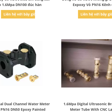
o 1.6Mpa DN100 đúc hàn
Expoxy Vỏ PN16 Kênh 
Liên hệ với bây giờ
Liên hệ với bây gi
Bad Request
Bad Request
ial Dual Channel Water Meter
1.6Mpa Digital Ultrasonic B
s PN16 DN50 Epoxy Painted
Meter Tube With CNC L