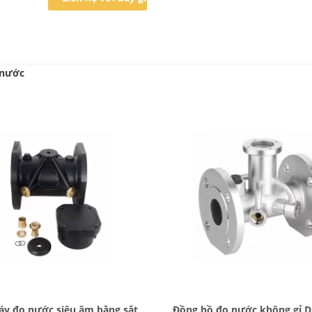
 nước
Bad Request
Bad Request
y đo nước siêu âm bằng sắt
Đồng hồ đo nước không gỉ 