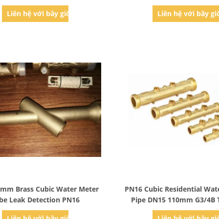
Liên hệ với bây giờ
Liên hệ với bây gi
Bad Request
Bad Request
0mm Brass Cubic Water Meter
PN16 Cubic Residential Wat
be Leak Detection PN16
Pipe DN15 110mm G3/4B 
Liên hệ với bây giờ
Liên hệ với bây gi