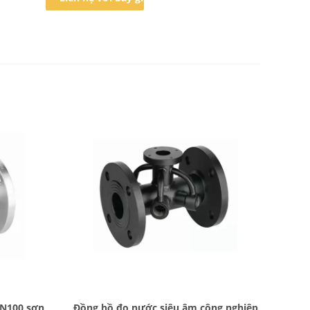
Bad Request
DN100 sơn
Đồng hồ đo nước siêu âm công nghiệp