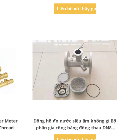
ờ
Liên hệ với bây giờ
Bad Request
er Meter
Đồng hồ đo nước siêu âm không gỉ Bộ
Thread
phận gia công bằng đồng thau DN80
Cnc
ờ
Liên hệ với bây giờ