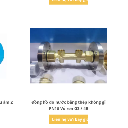
Bad Request
êu âm Z
Đồng hồ đo nước bằng thép không gỉ
PN16 Vỏ ren G3 / 4B
ờ
Liên hệ với bây giờ