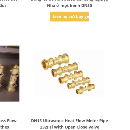
đôi
Nhà ở một kênh DN50
ờ
Liên hệ với bây giờ
Bad Request
rass Flow
DN15 Ultrasonic Heat Flow Meter Pipe
athes
232Psi With Open Close Valve