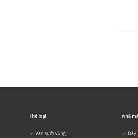
Thể loại
Nhà má
Van sưởi vùng
Dây 