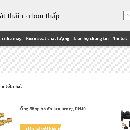
át thải carbon thấp
n nhà máy
Kiểm soát chất lượng
Liên hệ chúng tôi
Tin tức
m tốt nhất
Ống đồng hồ đo lưu lượng DN40
Liên hệ với bây giờ