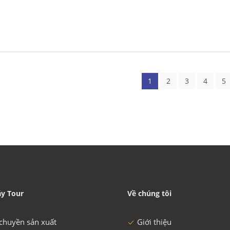
1
2
3
4
5
y Tour
Về chúng tôi
chuyền sản xuất
Giới thiệu