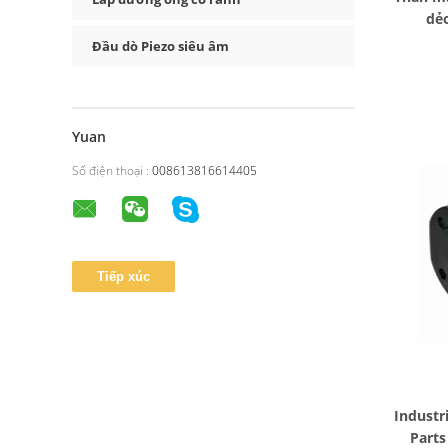
dẻ
Đầu dò Piezo siêu âm
Yuan
Số điện thoại :
008613816614405
Industr
Part