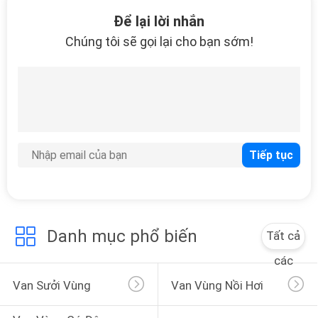
25
Để lại lời nhắn
Chúng tôi sẽ gọi lại cho bạn sớm!
Bơm màng điện
31
Lắp đường ống có
rãnh
Danh mục phổ biến
Tất cả
các
Van Sưởi Vùng
Van Vùng Nồi Hơi
17