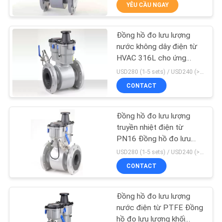
YÊU CẦU NGAY
THAM
QUAN
Đồng hồ đo lưu lượng
NHÀ
29
nước không dây điện từ
MÁY
HVAC 316L cho ứng
Van vùng có động
dụng bùn
USD280 (1-5 sets) / USD240 (>5 sets) MOQ:1
cơ
CONTACT
KIỂM
SOÁT
Đồng hồ đo lưu lượng
CHẤT
truyền nhiệt điện từ
PN16 Đồng hồ đo lưu
LƯỢNG
18
lượng nước biển 1.6 Mpa
USD280 (1-5 sets) / USD240 (>5 sets) MOQ:1
232 Psi
CONTACT
LIÊN
Van bi sưởi
HỆ
Đồng hồ đo lưu lượng
CHÚNG
nước điện từ PTFE Đồng
hồ đo lưu lượng khối