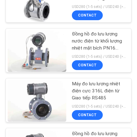
TÔI
lượng nhiệt PN16 NR
USD280 (1-5 sets) / USD240 (>5 sets) MOQ:1
CONTACT
TIN
17
TỨC
Van điều khiển nhiệt
Đồng hồ đo lưu lượng
nước điện từ khối lượng
độ
nhiệt mặt bích PN16
YÊU
15m / S
USD280 (1-5 sets) / USD240 (>5 sets) MOQ:1
CẦU
CONTACT
BÁO
GIÁ
Máy đo lưu lượng nhiệt
39
điện cực 316L điện từ
Giao tiếp RS485
SƠ
Động cơ van vùng
USD280 (1-5 sets) / USD240 (>5 sets) MOQ:1
ĐỒ
CONTACT
TRANG
WEB
Đồng hồ đo lưu lượng