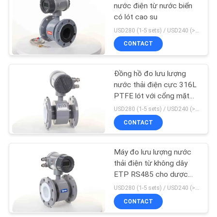
nước điện từ nước biển
có lót cao su
PRIVACY
62
USD280 (1-5 sets) / USD240 (>5 sets) MOQ:1
POLICY
CONTACT
Đồng hồ nước
Đồng hồ đo lưu lượng
nước thải điện cực 316L
PTFE lót với cổng mặt
bích
USD280 (1-5 sets) / USD240 (>5 sets) MOQ:1
CONTACT
30
Đồng hồ đo lưu
Máy đo lưu lượng nước
thải điện từ không dây
lượng nước điện từ
ETP RS485 cho dược
phẩm
USD280 (1-5 sets) / USD240 (>5 sets) MOQ:1
CONTACT