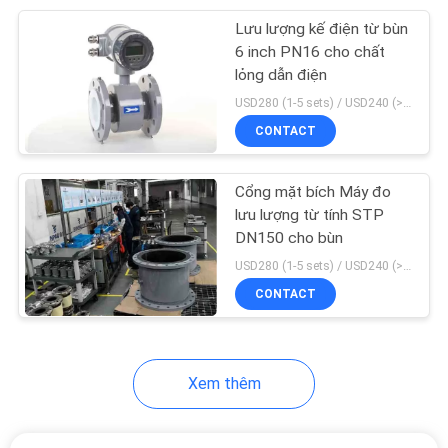
Lưu lượng kế điện từ bùn
22
6 inch PN16 cho chất
Đồng hồ nước thông
lỏng dẫn điện
USD280 (1-5 sets) / USD240 (>5 sets) MOQ:1
minh khu dân cư
CONTACT
Cổng mặt bích Máy đo
lưu lượng từ tính STP
DN150 cho bùn
25
USD280 (1-5 sets) / USD240 (>5 sets) MOQ:1
CONTACT
Bơm màng khí nén
Xem thêm