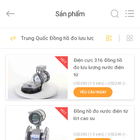
2025
Shanghai
Runpaiq
Sản phẩm
Technology
Co.,
Ltd..
All
Rights
TRANG
25
Reserved.
Trung Quốc Đồng hồ đo lưu lượng nước điện từ
CHỦ
Van sưởi vùng
HOT
Điện cực 316 Đồng hồ
CÁC
đo lưu lượng nước điện
SẢN
từ
PHẨM
USD280 (1-5 sets) / USD240 (>5 sets) MOQ:1
YÊU CẦU NGAY
15
VỀ
HOT
Đồng hồ đo nước điện từ
CHÚNG
Van vùng nồi hơi
lót cao su
TÔI
USD280 (1-5 sets) / USD240 (>5 sets) MOQ:1