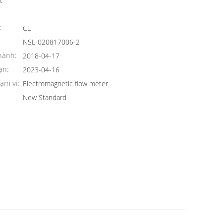
t
:
CE
NSL-020817006-2
hành:
2018-04-17
ạn:
2023-04-16
ạm vi:
Electromagnetic flow meter
New Standard