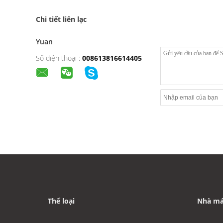
Chi tiết liên lạc
Yuan
Số điện thoại :
008613816614405
Thể loại
Nhà má