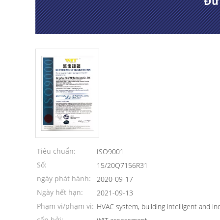
Đượ
Tiêu chuẩn:
ISO9001
Số:
15/20Q7156R31
ngày phát hành:
2020-09-17
Ngày hết hạn:
2021-09-13
Phạm vi/phạm vi:
HVAC system, building intelligent and in
cấp bởi: