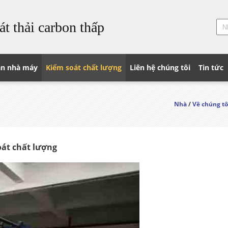
át thải carbon thấp
n nhà máy
Kiểm soát chất lượng
Liên hệ chúng tôi
Tin tức
Nhà
/
Về chúng tô
oát chất lượng