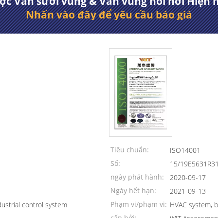
c Van sưởi vùng & Van vùng nồi hơi Hiện 
Nhấn vào đây để yêu cầu báo giá
Tiêu chuẩn:
ISO14001
Số:
15/19E5631R3
ngày phát hành:
2020-09-17
Ngày hết hạn:
2021-09-13
Phạm vi/phạm vi:
dustrial control system
HVAC system, bui
cấp bởi: