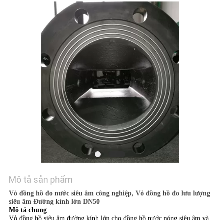
TÔI
TIN
TỨC
YÊU
CẦU
BÁO
GIÁ
SƠ
ĐỒ
Mô tả sản phẩm
TRANG
Vỏ đồng hồ đo nước siêu âm công nghiệp, Vỏ đồng hồ đo lưu lượng
siêu âm Đường kính lớn DN50
WEB
Mô tả chung
Vỏ đồng hồ siêu âm đường kính lớn cho đồng hồ nước nóng siêu âm và