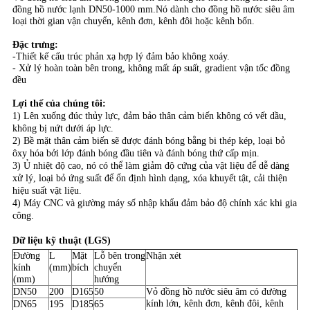
đồng hồ nước lạnh DN50-1000 mm.Nó dành cho đồng hồ nước siêu âm
loại thời gian vận chuyển, kênh đơn, kênh đôi hoặc kênh bốn.
PRIVACY
Đặc trưng:
POLICY
-Thiết kế cấu trúc phản xạ hợp lý đảm bảo không xoáy.
- Xử lý hoàn toàn bên trong, không mất áp suất, gradient vận tốc đồng
đều
Lợi thế của chúng tôi:
1) Lên xuống đúc thủy lực, đảm bảo thân cảm biến không có vết dầu,
không bị nứt dưới áp lực.
2) Bề mặt thân cảm biến sẽ được đánh bóng bằng bi thép kép, loại bỏ
ôxy hóa bởi lớp đánh bóng đầu tiên và đánh bóng thứ cấp mịn.
3) Ủ nhiệt độ cao, nó có thể làm giảm độ cứng của vật liệu để dễ dàng
xử lý, loại bỏ ứng suất để ổn định hình dạng, xóa khuyết tật, cải thiện
hiệu suất vật liệu.
4) Máy CNC và giường máy số nhập khẩu đảm bảo độ chính xác khi gia
công.
Dữ liệu kỹ thuật (LGS)
Đường
L
Mặt
Lỗ bên trong
Nhận xét
kính
(mm)
bích
chuyển
(mm)
hướng
DN50
200
D165
50
Vỏ đồng hồ nước siêu âm có đường
kính lớn, kênh đơn, kênh đôi, kênh
DN65
195
D185
65