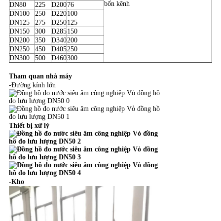
bốn kênh
DN80
225
D200
76
DN100
250
D220
100
DN125
275
D250
125
DN150
300
D285
150
DN200
350
D340
200
DN250
450
D405
250
DN300
500
D460
300
Tham quan nhà máy
-Đường kính lớn
Thiết bị xử lý
-
Kho