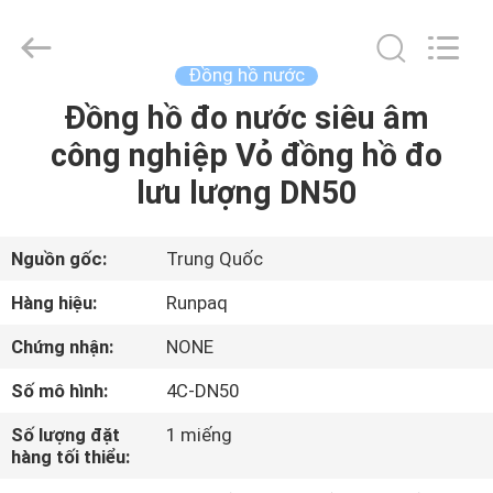
2025
Shanghai
Runpaiq
Technology
Co.,
Đồng hồ nước
Ltd..
All
Rights
Đồng hồ đo nước siêu âm
TRANG
Reserved.
công nghiệp Vỏ đồng hồ đo
CHỦ
lưu lượng DN50
CÁC
SẢN
Nguồn gốc:
Trung Quốc
PHẨM
Hàng hiệu:
Runpaq
Chứng nhận:
NONE
VỀ
Số mô hình:
4C-DN50
CHÚNG
Số lượng đặt
1 miếng
TÔI
hàng tối thiểu: