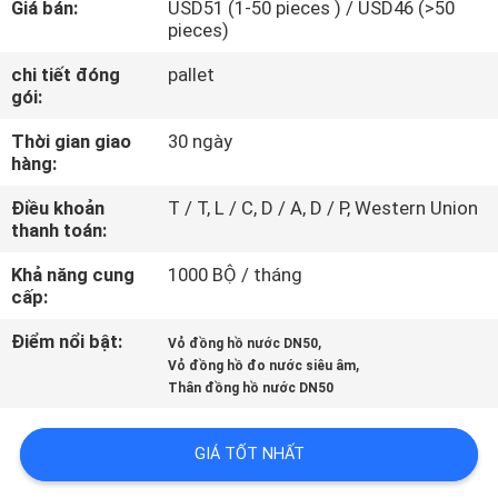
Giá bán:
USD51 (1-50 pieces ) / USD46 (>50
THAM
pieces)
QUAN
chi tiết đóng
pallet
NHÀ
gói:
MÁY
Thời gian giao
30 ngày
hàng:
KIỂM
Điều khoản
T / T, L / C, D / A, D / P, Western Union
thanh toán:
SOÁT
CHẤT
Khả năng cung
1000 BỘ / tháng
cấp:
LƯỢNG
Điểm nổi bật:
,
Vỏ đồng hồ nước DN50
,
Vỏ đồng hồ đo nước siêu âm
LIÊN
Thân đồng hồ nước DN50
HỆ
GIÁ TỐT NHẤT
CHÚNG