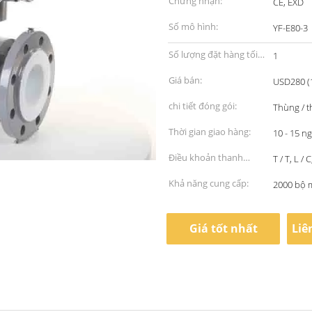
Chứng nhận:
CE, EXD
Số mô hình:
YF-E80-3
Số lượng đặt hàng tối
1
thiểu:
Giá bán:
USD280 (1
chi tiết đóng gói:
Thùng / 
Thời gian giao hàng:
10 - 15 n
Điều khoản thanh
T / T, L /
toán:
Khả năng cung cấp:
2000 bộ 
Giá tốt nhất
Liê