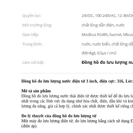
Quyền lực:
24VDC, 100-240VAC, 12-36VD
Môi trường lỏng:
chất lỏng dẫn điện, nước
Giao tiếp:
Modbus RS485, bacnet, Mbus
Trung bình:
nước, nước biển, chất lỏng dẫ
điện&gt; 0,5μs / cm2
Đồng hồ đo lưu lượng nư
Làm nổi bật:
Đồng hồ đo lưu lượng nước điện từ 3 inch, điện cực: 316, Lót
Mô tả sản phẩm
Đồng hồ đo lưu lượng nước thải điện từ được thiết kế để đo lưu 
nhất trong các lĩnh vực đa dạng như hóa chất, điện, dầu khí và 
lượng đa năng, giá cả hợp lý, chính xác nhất được thiết kế riêng
Đo lý thuyết của đồng hồ đo lưu lượng từ
Một máy đo lưu lượng điện từ, đo lưu lượng bằng cách sử dụng Đị
(điện áp).