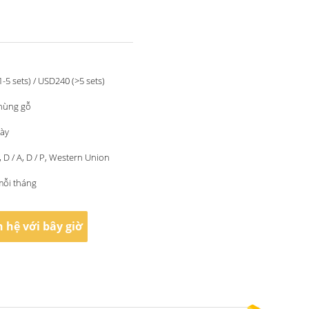
-5 sets) / USD240 (>5 sets)
thùng gỗ
gày
 C, D / A, D / P, Western Union
mỗi tháng
n hệ với bây giờ