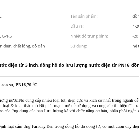
C
Tên sản phẩm:
đồn
Đầu ra:
4-2
, GPRS
Nhiệt độ trung bình:
-20
n điện, chất lỏng, độ dẫn
Sử dụng:
hệ 
ớc điện từ 3 inch
đồng hồ đo lưu lượng nước điện từ PN16
đồn
,
,
: cao su, PN16,70 ℃
lượng nước.Nó cung cấp nhiều loại lót, điện cực và kích cỡ nhất trong ngành 
kim loại & khai thác mỏ.Bộ phát mạnh mẽ dễ sử dụng và cung cấp tín hiệu đầu 
 cho các ứng dụng của bạn.Lưu lượng kế với chức năng cơ bản, phân phối ngắn và
nh luật cảm ứng Faraday.Bên trong đồng hồ đo dòng từ, có một cuộn dây điện 