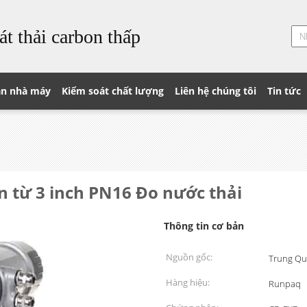
át thải carbon thấp
n nhà máy
Kiểm soát chất lượng
Liên hệ chúng tôi
Tin tức
n từ 3 inch PN16 Đo nước thải
Thông tin cơ bản
Nguồn gốc:
Trung Qu
Hàng hiệu:
Runpaq