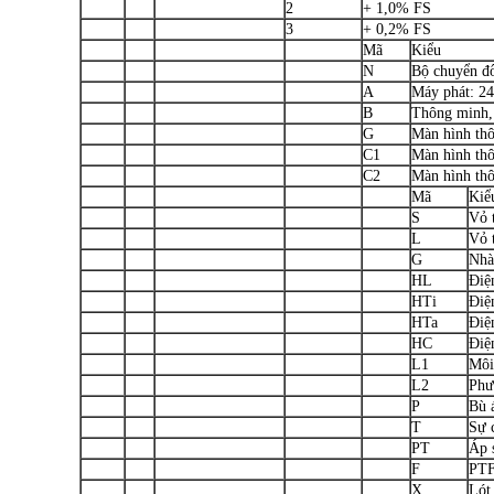
2
+ 1,0% FS
3
+ 0,2% FS
Mã
Kiểu
N
Bộ chuyển đổ
A
Máy phát: 2
B
Thông minh, 
G
Màn hình thô
C1
Màn hình th
C2
Màn hình th
Mã
Kiể
S
Vỏ 
L
Vỏ 
G
Nhà
HL
Điệ
HTi
Điện
HTa
Điệ
HC
Điệ
L1
Môi
L2
Phư
P
Bù 
T
Sự 
PT
Áp 
F
PTF
X
Lót