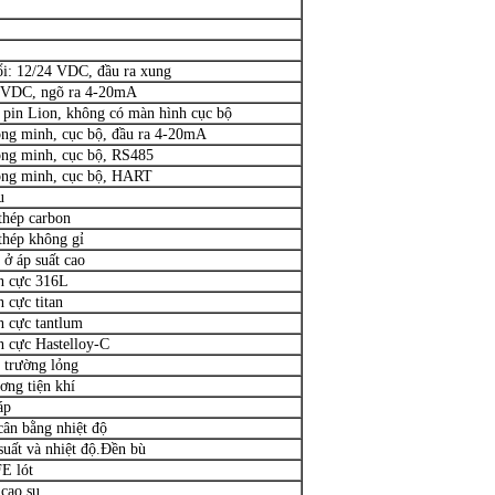
i: 12/24 VDC, đầu ra xung
4VDC, ngõ ra 4-20mA
pin Lion, không có màn hình cục bộ
ng minh, cục bộ, đầu ra 4-20mA
ông minh, cục bộ, RS485
ông minh, cục bộ, HART
u
thép carbon
thép không gỉ
 ở áp suất cao
n cực 316L
 cực titan
n cực tantlum
n cực Hastelloy-C
 trường lỏng
ơng tiện khí
áp
cân bằng nhiệt độ
suất và nhiệt độ.Đền bù
E lót
 cao su