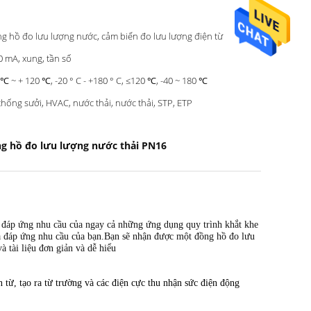
g hồ đo lưu lượng nước, cảm biến đo lưu lượng điện từ
0 mA, xung, tần số
 ℃ ~ + 120 ℃, -20 ° C - +180 ° C, ≤120 ℃, -40 ~ 180 ℃
thống sưởi, HVAC, nước thải, nước thải, STP, ETP
g hồ đo lưu lượng nước thải PN16
để đáp ứng nhu cầu của ngay cả những ứng dụng quy trình khắt khe
ra đáp ứng nhu cầu của bạn.Bạn sẽ nhận được một đồng hồ đo lưu
 tài liệu đơn giản và dễ hiểu
từ, tạo ra từ trường và các điện cực thu nhận sức điện động