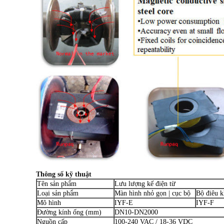
Thông số kỹ thuật
Tên sản phẩm
Lưu lượng kế điện từ
Loại sản phẩm
Màn hình nhỏ gọn | cục bộ
Bộ điêu k
Mô hình
IYF-E
IYF-F
Đường kính ống (mm)
DN10-DN2000
Nguồn cấp
100-240 VAC / 18-36 VDC