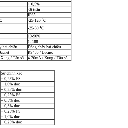
+ 0,5%
<6 tuần
IP65
℃
-25-120 ℃
-25-50 ℃
10-90%
1: 100
 hai chiều
Dòng chảy hai chiều
Bacnet
RS485 / Bacnet
 Xung / Tần số
4-20mA / Xung / Tần số
Sự chính xác
+ 0,25% FS
+ 1,0% đọc
+ 0,25% đọc
+ 0,25% FS
+ 0,5% đọc
+ 0,3% đọc
+ 0,25% FS
+ 1,0% đọc
+ 0,25% đọc