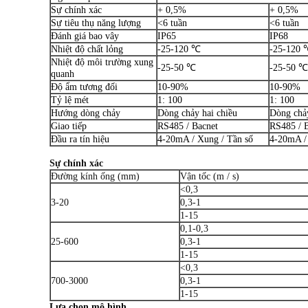
Sự chính xác
+ 0,5%
+ 0,5%
Sự tiêu thụ năng lượng
<6 tuần
<6 tuần
Đánh giá bao vây
IP65
IP68
Nhiệt độ chất lỏng
-25-120 ℃
-25-120 
Nhiệt độ môi trường xung
-25-50 ℃
-25-50 ℃
quanh
Độ ẩm tương đối
10-90%
10-90%
Tỷ lệ mét
1: 100
1: 100
Hướng dòng chảy
Dòng chảy hai chiều
Dòng chảy
Giao tiếp
RS485 / Bacnet
RS485 / 
Đầu ra tín hiệu
4-20mA / Xung / Tần số
4-20mA /
Sự chính xác
Đường kính ống (mm)
Vận tốc (m / s)
<0,3
3-20
0,3-1
1-15
0,1-0,3
25-600
0,3-1
1-15
<0,3
700-3000
0,3-1
1-15
Lựa chọn mô hình