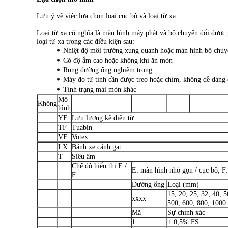
Lưu ý về việc lựa chọn loại cục bộ và loại từ xa:
Loại từ xa có nghĩa là màn hình máy phát và bộ chuyển đổi được g
loại từ xa trong các điều kiện sau:
Nhiệt độ môi trường xung quanh hoặc màn hình bộ chuyể
Có độ ẩm cao hoặc không khí ăn mòn
Rung đường ống nghiêm trọng
Máy đo từ tính cần được treo hoặc chìm, không dễ dàng 
Tình trạng mài mòn khác
Mô
Không
hình
YF
Lưu lượng kế điện từ
TF
Tuabin
VF
Votex
LX
Bánh xe cánh gạt
T
Siêu âm
Chế độ hiển thị E /
E: màn hình nhỏ gọn / cục bộ, F
F
Đường ống
Loại (mm)
15, 20, 25, 32, 40, 
xxxx
500, 600, 800, 1000
Mã
Sự chính xác
1
+ 0,5% FS