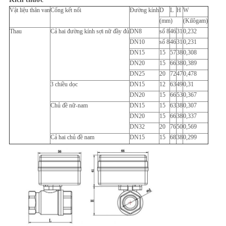
Vật liệu thân van
Cổng kết nối
Đường kính
D
L
H
W
(mm)
(Kilôgam)
Thau
Cả hai đường kính sợi nữ đầy đủ
DN8
số 8
46
31
0,232
DN10
số 8
46
31
0,231
DN15
15
57
38
0,308
DN20
15
66
38
0,389
DN25
20
72
47
0,478
3 chiều dọc
DN15
12
63
49
0,31
DN20
15
66
53
0,367
Chủ đề nữ-nam
DN15
15
63
38
0,307
DN20
15
66
38
0,337
DN32
20
76
50
0,569
Cả hai chủ đề nam
DN15
15
68
38
0,299