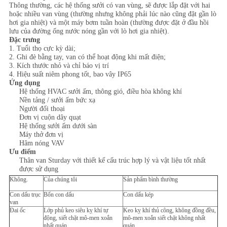
Thông thường, các hệ thống sưởi có van vùng, sẽ được lắp đặt với hai
hoặc nhiều van vùng (thường nhưng không phải lúc nào cũng đặt gần lò
PRIVACY
hơi gia nhiệt) và một máy bơm tuần hoàn (thường được đặt ở đầu hồi
lưu của đường ống nước nóng gần với lò hơi gia nhiệt).
POLICY
Đặc trưng
1. Tuổi thọ cực kỳ dài;
2. Ghi đè bằng tay, van có thể hoạt động khi mất điện;
3. Kích thước nhỏ và chỉ báo vị trí
4. Hiệu suất niêm phong tốt, bao vây IP65
Ứng dụng
Hệ thống HVAC sưởi ấm, thông gió, điều hòa không khí
Nền tảng / sưởi ấm bức xạ
Người đối thoại
Đơn vị cuộn dây quạt
Hệ thống sưởi ấm dưới sàn
Máy thở đơn vị
Hâm nóng VAV
Ưu điểm
Thân van Sturday với thiết kế cấu trúc hợp lý và vật liệu tốt nhất
được sử dụng
Không.
Của chúng tôi
Sản phẩm bình thường
Con dấu trục
Bốn con dấu
Con dấu kép
van
Đai ốc
Lớp phủ keo siêu kỵ khí tự
Keo kỵ khí thủ công, không đồng đều,
động, siết chặt mô-men xoắn
mô-men xoắn siết chặt không nhất
nhất quán
quán