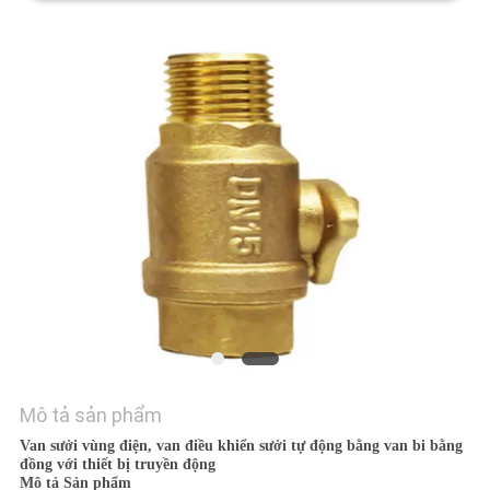
TÔI
TIN
TỨC
YÊU
CẦU
BÁO
GIÁ
SƠ
ĐỒ
Mô tả sản phẩm
TRANG
Van sưởi vùng điện, van điều khiển sưởi tự động bằng van bi bằng
đồng với thiết bị truyền động
WEB
Mô tả Sản phẩm