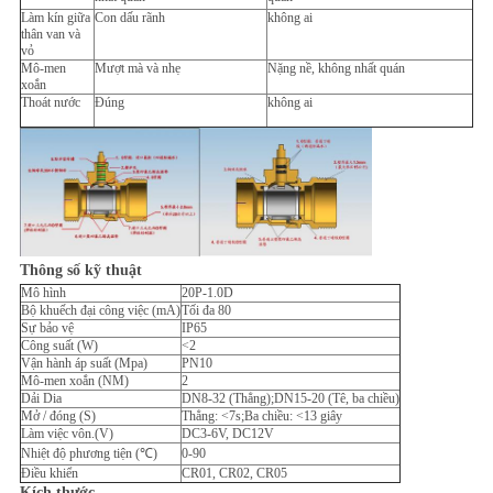
Làm kín giữa
Con dấu rãnh
không ai
thân van và
vỏ
Mô-men
Mượt mà và nhẹ
Nặng nề, không nhất quán
xoắn
Thoát nước
Đúng
không ai
Thông số kỹ thuật
Mô hình
20P-1.0D
Bộ khuếch đại công việc (mA)
Tối đa 80
Sự bảo vệ
IP65
Công suất (W)
<2
Vận hành áp suất (Mpa)
PN10
Mô-men xoắn (NM)
2
Dải Dia
DN8-32 (Thẳng);DN15-20 (Tê, ba chiều)
Mở / đóng (S)
Thẳng: <7s;Ba chiều: <13 giây
Làm việc vôn.(V)
DC3-6V, DC12V
Nhiệt độ phương tiện (℃)
0-90
Điều khiển
CR01, CR02, CR05
Kích thước