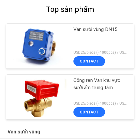
Top sản phẩm
Van sưởi vùng DN15
USD25/piece (>1000pcs) / USD26.5 (50-1000 pcs) MOQ:50 miếng
CONTACT
Cổng ren Van khu vực
sưởi ấm trung tâm
USD25/piece (>1000pcs) / USD26.5 (50-1000 pcs) MOQ:50 miếng
CONTACT
Van sưởi vùng