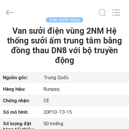
2026
Shanghai
Runpaiq
Technology
Co.,
Van sưởi vùng
Ltd..
All
Rights
Van sưởi điện vùng 2NM Hệ
TRANG
Reserved.
thống sưởi ấm trung tâm bằng
CHỦ
đồng thau DN8 với bộ truyền
CÁC
động
SẢN
PHẨM
Nguồn gốc:
Trung Quốc
Hàng hiệu:
Runpaq
VỀ
Chứng nhận:
CE
CHÚNG
Số mô hình:
20P1D-T3-15
TÔI
Số lượng đặt
50 miếng