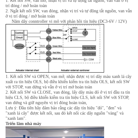
1. Kết nối SW, van mở, nhận vị trí và tự động tắt nguồn, van vẫn ở vị
trí đóng / mở hoàn toàn
2. Ngắt kết nối SW, van đóng, nhận vị trí và tự động tắt nguồn, van vẫn
ở vị trí đóng / mở hoàn toàn
Năm dây conntroller vi mô với phản hồi tín hiệu (DC3-6V / 12V)
1. Kết nối SW và OPEN, van mở, nhận được vị trí dây màu xanh lá cây
xuất ra tín hiệu OLS, bộ điều khiển kiểm tra tín hiệu OLS, kết nối SW
với STOP, van dừng và vẫn ở vị trí mở hoàn toàn
2. Kết nối SW và CLOSE, van đóng, lấy dây màu đỏ ở vị trí đầu ra tín
hiệu CLS, bộ điều khiển kiểm tra tín hiệu CLS, kết nối SW với STOP,
van dừng và giữ nguyên vị trí đóng hoàn toàn,
Lưu ý: Đầu tiên hãy đảm bảo rằng các dây tín hiệu "đỏ", "đen" và
"xanh lá cây" được kết nối, sau đó kết nối các dây nguồn "vàng" và
"xanh lam".
Triển lãm nhà máy