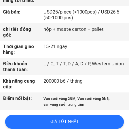
hàng tối thiểu:
THAM
Giá bán:
USD25/piece (>1000pcs) / USD26.5
QUAN
(50-1000 pcs)
NHÀ
chi tiết đóng
hộp + maste carton + pallet
MÁY
gói:
Thời gian giao
15-21 ngày
KIỂM
hàng:
SOÁT
Điều khoản
L / C, T / T, D / A, D / P, Western Union
thanh toán:
CHẤT
LƯỢNG
Khả năng cung
200000 bộ / tháng
cấp:
Điểm nổi bật:
,
,
LIÊN
Van sưởi vùng 2NM
Van sưởi vùng DN8
van vùng sưởi trung tâm
HỆ
CHÚNG
GIÁ TỐT NHẤT