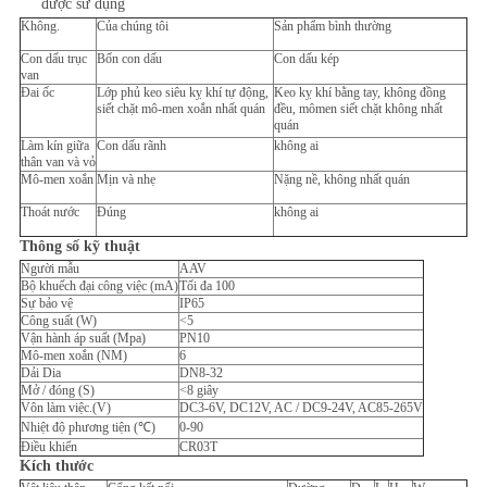
được sử dụng
Không.
Của chúng tôi
Sản phẩm bình thường
Con dấu trục
Bốn con dấu
Con dấu kép
van
Đai ốc
Lớp phủ keo siêu kỵ khí tự động,
Keo kỵ khí bằng tay, không đồng
siết chặt mô-men xoắn nhất quán
đều, mômen siết chặt không nhất
quán
Làm kín giữa
Con dấu rãnh
không ai
thân van và vỏ
Mô-men xoắn
Mịn và nhẹ
Nặng nề, không nhất quán
Thoát nước
Đúng
không ai
Thông số kỹ thuật
Người mẫu
AAV
Bộ khuếch đại công việc (mA)
Tối đa 100
Sự bảo vệ
IP65
Công suất (W)
<5
Vận hành áp suất (Mpa)
PN10
Mô-men xoắn (NM)
6
Dải Dia
DN8-32
Mở / đóng (S)
<8 giây
Vôn làm việc.(V)
DC3-6V, DC12V, AC / DC9-24V, AC85-265V
Nhiệt độ phương tiện (℃)
0-90
Điều khiển
CR03T
Kích thước