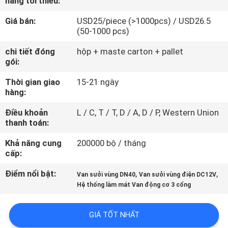
hàng tối thiểu:
THAM
Giá bán:
USD25/piece (>1000pcs) / USD26.5
QUAN
(50-1000 pcs)
NHÀ
chi tiết đóng
hộp + maste carton + pallet
MÁY
gói:
Thời gian giao
15-21 ngày
KIỂM
hàng:
SOÁT
Điều khoản
L / C, T / T, D / A, D / P, Western Union
thanh toán:
CHẤT
LƯỢNG
Khả năng cung
200000 bộ / tháng
cấp:
Điểm nổi bật:
,
,
LIÊN
Van sưởi vùng DN40
Van sưởi vùng điện DC12V
Hệ thống làm mát Van động cơ 3 cổng
HỆ
CHÚNG
GIÁ TỐT NHẤT