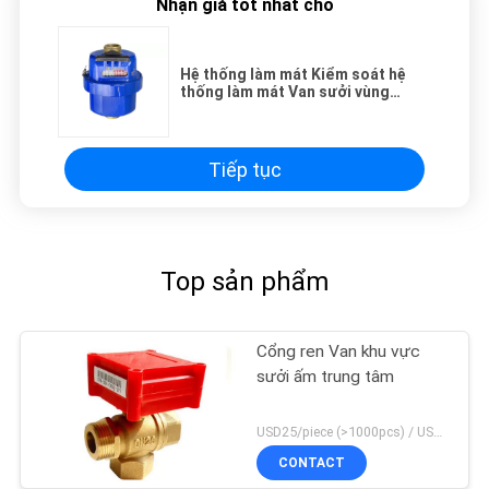
Nhận giá tốt nhất cho
Hệ thống làm mát Kiểm soát hệ
thống làm mát Van sưởi vùng
DN40 Van động cơ 3 cổng điện
DC12V
Tiếp tục
Top sản phẩm
Cổng ren Van khu vực
sưởi ấm trung tâm
USD25/piece (>1000pcs) / USD26.5 (50-1000 pcs) MOQ:50 miếng
CONTACT