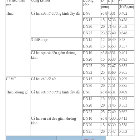
Vật liệu thân
Cổng kết nối
Đường
D
L
H
W
van
kính
(mm)
(Kilôgam)
Thau
Cả hai sợi nữ đường kính đầy đủ
DN8
số 8
46
31
0,402
DN15
15
57
38
0,478
DN20
20
71
45
0,559
DN25
23,5
72
49
0,648
3 chiều dọc
DN15
12
63
49
0,48
DN20
15
66
53
0,537
Cả hai sợi cái đều giảm đường
DN10
số 8
46
31
0,401
kính
DN20
15
66
38
0,493
DN25
20
72
47
0,653
DN32
25
86
60
0,865
CPVC
Cả hai chủ đề nữ
DN15
15
68
38
0,299
DN20
20
72
51
0,385
Thép không gỉ
Cả hai sợi nữ đường kính đầy đủ
DN8
số 8
46
31
0,409
DN15
15
55
38
0,485
DN20
20
71
45
0,553
DN25
25
72
49
0,662
Cả hai ren cái đều giảm đường
DN10
số 8
46
30,5
0,413
kính
DN20
15
63
39
0,558
DN25
20
75
47
0,653