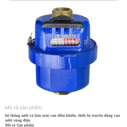
TÔI
TIN
TỨC
YÊU
CẦU
BÁO
GIÁ
SƠ
ĐỒ
Mô tả sản phẩm
TRANG
hệ thống sưởi và làm mát van điều khiển, thiết bị truyền động van
sưởi vùng điện
WEB
Mô tả Sản phẩm