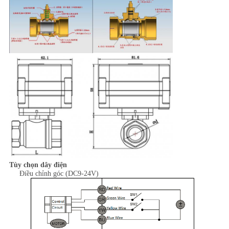
Tùy chọn dây điện
Điều chỉnh góc
(DC9-24V)