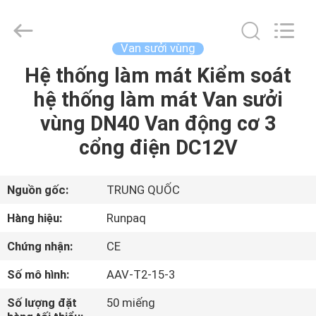
2025
Shanghai
Runpaiq
Technology
Co.,
Van sưởi vùng
Ltd..
All
Rights
Hệ thống làm mát Kiểm soát
TRANG
Reserved.
hệ thống làm mát Van sưởi
CHỦ
vùng DN40 Van động cơ 3
CÁC
cổng điện DC12V
SẢN
PHẨM
Nguồn gốc:
TRUNG QUỐC
Hàng hiệu:
Runpaq
VỀ
Chứng nhận:
CE
CHÚNG
Số mô hình:
AAV-T2-15-3
TÔI
Số lượng đặt
50 miếng