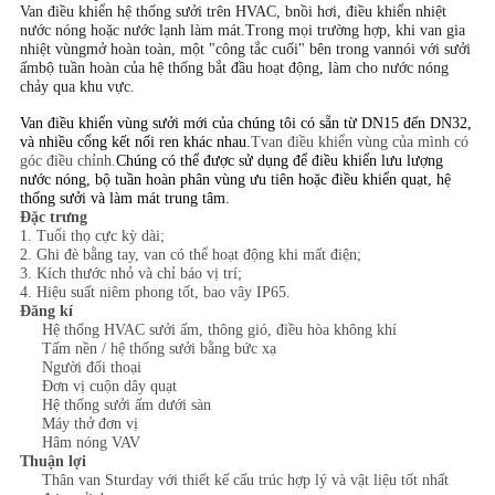
Van điều khiển hệ thống sưởi trên HVAC, b
nồi hơi, điều khiển nhiệt
nước nóng hoặc nước lạnh làm mát.Trong mọi trường hợp, khi van gia
PRIVACY
nhiệt vùng
mở hoàn toàn, một "công tắc cuối" bên trong van
nói với sưởi
ấm
bộ tuần hoàn của hệ thống bắt đầu hoạt động, làm cho nước nóng
POLICY
chảy qua khu vực
.
Van điều khiển vùng sưởi mới của chúng tôi có sẵn từ DN15 đến DN32,
và nhiều cổng kết nối ren khác nhau.
T
van điều khiển vùng của mình có
góc điều chỉnh.
Chúng có thể được sử dụng để điều khiển lưu lượng
nước nóng, bộ tuần hoàn phân vùng ưu tiên hoặc điều khiển quạt, hệ
thống sưởi và làm mát trung tâm.
Đặc trưng
1. Tuổi thọ cực kỳ dài;
2. Ghi đè bằng tay, van có thể hoạt động khi mất điện;
3. Kích thước nhỏ và chỉ báo vị trí;
4. Hiệu suất niêm phong tốt, bao vây IP65.
Đăng kí
Hệ thống HVAC sưởi ấm, thông gió, điều hòa không khí
Tấm nền / hệ thống sưởi bằng bức xạ
Người đối thoại
Đơn vị cuộn dây quạt
Hệ thống sưởi ấm dưới sàn
Máy thở đơn vị
Hâm nóng VAV
Thuận lợi
Thân van Sturday với thiết kế cấu trúc hợp lý và vật liệu tốt nhất