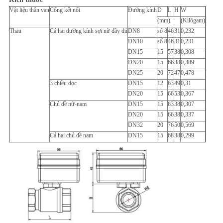
Vật liệu thân van
Cổng kết nối
Đường kính
D
L
H
W
(mm)
(Kilôgam)
Thau
Cả hai đường kính sợi nữ đầy đủ
DN8
số 8
46
31
0,232
DN10
số 8
46
31
0,231
DN15
15
57
38
0,308
DN20
15
66
38
0,389
DN25
20
72
47
0,478
3 chiều dọc
DN15
12
63
49
0,31
DN20
15
66
53
0,367
Chủ đề nữ-nam
DN15
15
63
38
0,307
DN20
15
66
38
0,337
DN32
20
76
50
0,569
Cả hai chủ đề nam
DN15
15
68
38
0,299