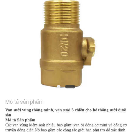
TÔI
TIN
TỨC
YÊU
CẦU
BÁO
GIÁ
SƠ
Mô tả sản phẩm
ĐỒ
Van sưởi vùng thông minh, van sưởi 3 chiều cho hệ thống sưởi dưới
sàn
TRANG
Mô tả Sản phẩm
Các van vùng kiểm soát nhiệt, bao gồm: van bi động cơ mini và động cơ
WEB
truyền động điện.Nó bao gồm các công tắc giới hạn phụ trợ để xác định