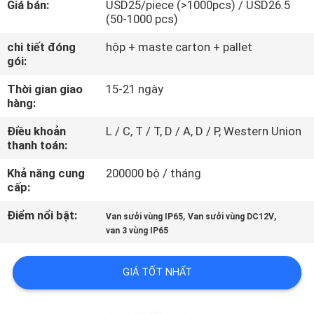
Giá bán:
USD25/piece (>1000pcs) / USD26.5
THAM
(50-1000 pcs)
QUAN
chi tiết đóng
hộp + maste carton + pallet
NHÀ
gói:
MÁY
Thời gian giao
15-21 ngày
hàng:
KIỂM
Điều khoản
L / C, T / T, D / A, D / P, Western Union
thanh toán:
SOÁT
CHẤT
Khả năng cung
200000 bộ / tháng
cấp:
LƯỢNG
Điểm nổi bật:
,
,
Van sưởi vùng IP65
Van sưởi vùng DC12V
van 3 vùng IP65
LIÊN
HỆ
GIÁ TỐT NHẤT
CHÚNG