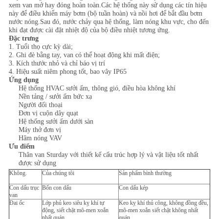
xem van mở hay đóng hoàn toàn.Các hệ thống này sử dụng các tín hiệu
này để điều khiển máy bơm (bộ tuần hoàn) và nồi hơi để bắt đầu bơm
PRIVACY
nước nóng.Sau đó, nước chảy qua hệ thống, làm nóng khu vực, cho đến
khi đạt được cài đặt nhiệt độ của bộ điều nhiệt tương ứng.
POLICY
Đặc trưng
1. Tuổi thọ cực kỳ dài;
2. Ghi đè bằng tay, van có thể hoạt động khi mất điện;
3. Kích thước nhỏ và chỉ báo vị trí
4. Hiệu suất niêm phong tốt, bao vây IP65
Ứng dụng
Hệ thống HVAC sưởi ấm, thông gió, điều hòa không khí
Nền tảng / sưởi ấm bức xạ
Người đối thoại
Đơn vị cuộn dây quạt
Hệ thống sưởi ấm dưới sàn
Máy thở đơn vị
Hâm nóng VAV
Ưu điểm
Thân van Sturday với thiết kế cấu trúc hợp lý và vật liệu tốt nhất
được sử dụng
Không.
Của chúng tôi
Sản phẩm bình thường
Con dấu trục
Bốn con dấu
Con dấu kép
van
Đai ốc
Lớp phủ keo siêu kỵ khí tự
Keo kỵ khí thủ công, không đồng đều,
động, siết chặt mô-men xoắn
mô-men xoắn siết chặt không nhất
nhất quán
quán