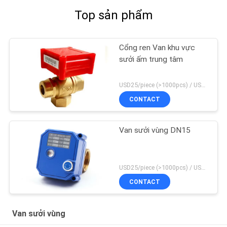
Top sản phẩm
Cổng ren Van khu vực
sưởi ấm trung tâm
USD25/piece (>1000pcs) / USD26.5 (50-1000 pcs) MOQ:50 miếng
CONTACT
Van sưởi vùng DN15
USD25/piece (>1000pcs) / USD26.5 (50-1000 pcs) MOQ:50 miếng
CONTACT
Van sưởi vùng