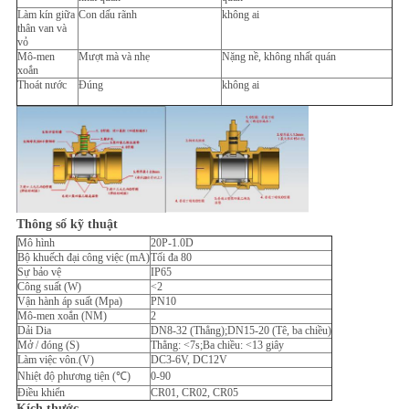
Làm kín giữa
Con dấu rãnh
không ai
thân van và
vỏ
Mô-men
Mượt mà và nhẹ
Nặng nề, không nhất quán
xoắn
Thoát nước
Đúng
không ai
Thông số kỹ thuật
Mô hình
20P-1.0D
Bộ khuếch đại công việc (mA)
Tối đa 80
Sự bảo vệ
IP65
Công suất (W)
<2
Vận hành áp suất (Mpa)
PN10
Mô-men xoắn (NM)
2
Dải Dia
DN8-32 (Thẳng);DN15-20 (Tê, ba chiều)
Mở / đóng (S)
Thẳng: <7s;Ba chiều: <13 giây
Làm việc vôn.(V)
DC3-6V, DC12V
Nhiệt độ phương tiện (℃)
0-90
Điều khiển
CR01, CR02, CR05
Kích thước