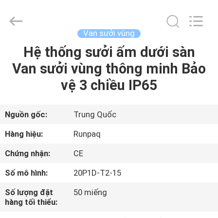
2025
Shanghai
Runpaiq
Technology
Co.,
Van sưởi vùng
Ltd..
All
Rights
Hệ thống sưởi ấm dưới sàn
TRANG
Reserved.
Van sưởi vùng thông minh Bảo
CHỦ
vệ 3 chiều IP65
CÁC
SẢN
Nguồn gốc:
Trung Quốc
PHẨM
Hàng hiệu:
Runpaq
Chứng nhận:
CE
VỀ
Số mô hình:
20P1D-T2-15
CHÚNG
Số lượng đặt
50 miếng
TÔI
hàng tối thiểu: