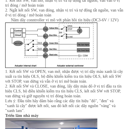
1. Kết nối SW, van mở, nhận vị trí và tự động tắt nguồn, van vẫn ở vị
trí đóng / mở hoàn toàn
2. Ngắt kết nối SW, van đóng, nhận vị trí và tự động tắt nguồn, van vẫn
ở vị trí đóng / mở hoàn toàn
Năm dây conntroller vi mô với phản hồi tín hiệu (DC3-6V / 12V)
1. Kết nối SW và OPEN, van mở, nhận được vị trí dây màu xanh lá cây
xuất ra tín hiệu OLS, bộ điều khiển kiểm tra tín hiệu OLS, kết nối SW
với STOP, van dừng và vẫn ở vị trí mở hoàn toàn.
2. Kết nối SW và CLOSE, van đóng, lấy dây màu đỏ ở vị trí đầu ra tín
hiệu CLS, bộ điều khiển kiểm tra tín hiệu CLS, kết nối SW với STOP,
van dừng và giữ nguyên vị trí đóng hoàn toàn.
Lưu ý: Đầu tiên hãy đảm bảo rằng các dây tín hiệu "đỏ", "đen" và
"xanh lá cây" được kết nối, sau đó kết nối các dây nguồn "vàng" và
"xanh lam".
Triển lãm nhà máy